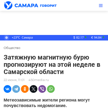
+23°C
Самара
82.17
94.84
▲
▲
$
€
Общество
Затяжную магнитную бурю
прогнозируют на этой неделе в
Самарской области
22 июня, 11:01
450media.ru
Метеозависимые жители региона могут
почувствовать недомогание.