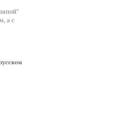
"запой"
, а с
 русском