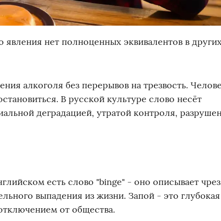
го явления нет полноценных эквивалентов в других
ения алкоголя без перерывов на трезвость. Челове
остановиться. В русской культуре слово несёт
иальной деградацией, утратой контроля, разруше
английском есть слово "binge" - оно описывает чр
ельного выпадения из жизни. Запой - это глубокая
 отключением от общества.