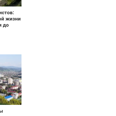
истов:
ой жизни
и до
бы