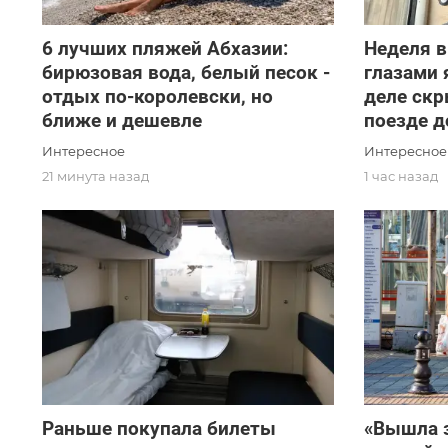
6 лучших пляжей Абхазии:
Неделя в
бирюзовая вода, белый песок -
глазами 
отдых по-королевски, но
деле скр
ближе и дешевле
поезде д
Интересное
Интересное
21 минута назад
1 час назад
Раньше покупала билеты
«Вышла з