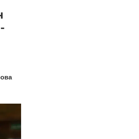
н
-
лова