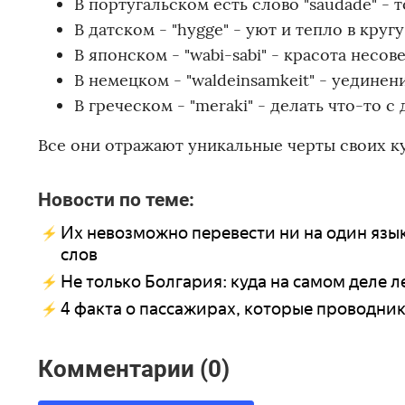
В португальском есть слово "saudade" - 
В датском - "hygge" - уют и тепло в кругу
В японском - "wabi-sabi" - красота несов
В немецком - "waldeinsamkeit" - уединени
В греческом - "meraki" - делать что-то с
Все они отражают уникальные черты своих кул
Новости по теме:
Их невозможно перевести ни на один язык
слов
Не только Болгария: куда на самом деле 
4 факта о пассажирах, которые проводник 
Комментарии (0)