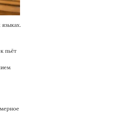
 языках.
к пьёт
нием
езмерное