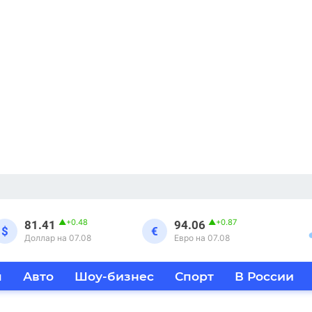
▲
+0.48
▲
+0.87
81.41
94.06
$
€
Доллар на 07.08
Евро на 07.08
я
Авто
Шоу-бизнес
Спорт
В России