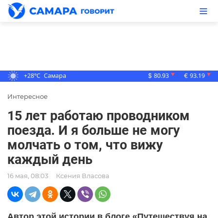
+28°C
Самара
80.93
93.19
▼
▼
$
€
Интересное
15 лет работаю проводником
поезда. И я больше не могу
молчать о том, что вижу
каждый день
16 мая, 08:03
Ксения Власова
Автор этой истории в блоге «Путешествуя на