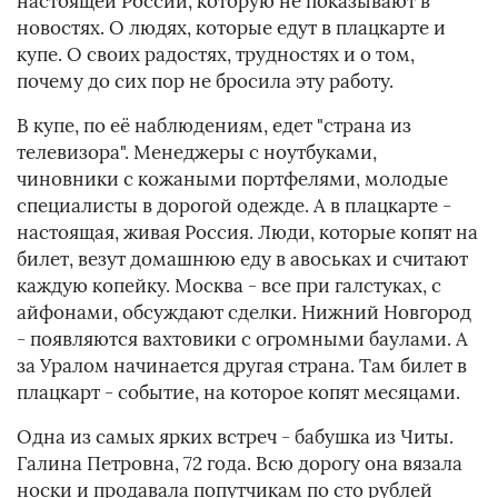
настоящей России, которую не показывают в
новостях. О людях, которые едут в плацкарте и
купе. О своих радостях, трудностях и о том,
почему до сих пор не бросила эту работу.
В купе, по её наблюдениям, едет "страна из
телевизора". Менеджеры с ноутбуками,
чиновники с кожаными портфелями, молодые
специалисты в дорогой одежде. А в плацкарте -
настоящая, живая Россия. Люди, которые копят на
билет, везут домашнюю еду в авоськах и считают
каждую копейку. Москва - все при галстуках, с
айфонами, обсуждают сделки. Нижний Новгород
- появляются вахтовики с огромными баулами. А
за Уралом начинается другая страна. Там билет в
плацкарт - событие, на которое копят месяцами.
Одна из самых ярких встреч - бабушка из Читы.
Галина Петровна, 72 года. Всю дорогу она вязала
носки и продавала попутчикам по сто рублей