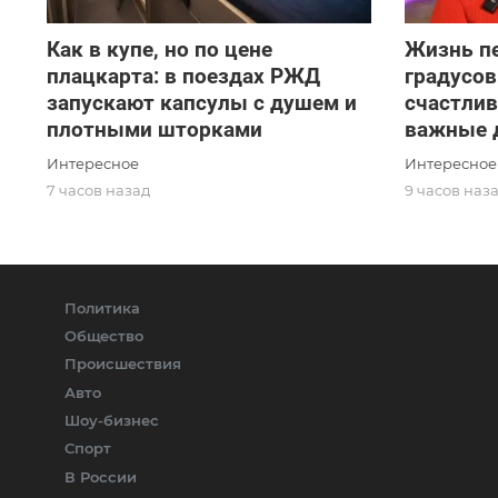
Как в купе, но по цене
Жизнь пе
плацкарта: в поездах РЖД
градусов
запускают капсулы с душем и
счастлив
плотными шторками
важные 
Интересное
Интересное
7 часов назад
9 часов наз
Политика
Общество
Происшествия
Авто
Шоу-бизнес
Спорт
В России