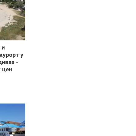
 и
курорт у
дивах -
х цен