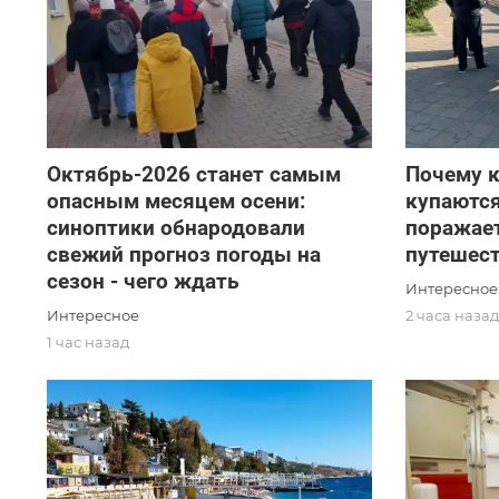
Октябрь-2026 станет самым
Почему 
опасным месяцем осени:
купаются
синоптики обнародовали
поражае
свежий прогноз погоды на
путешес
сезон - чего ждать
Интересное
Интересное
2 часа наза
1 час назад