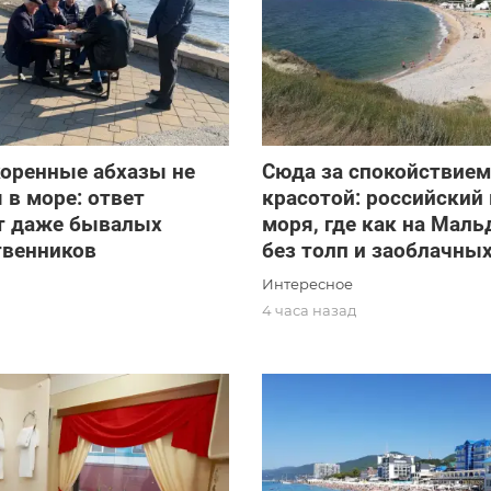
коренные абхазы не
Сюда за спокойствием
 в море: ответ
красотой: российский 
т даже бывалых
моря, где как на Маль
твенников
без толп и заоблачны
Интересное
д
4 часа назад