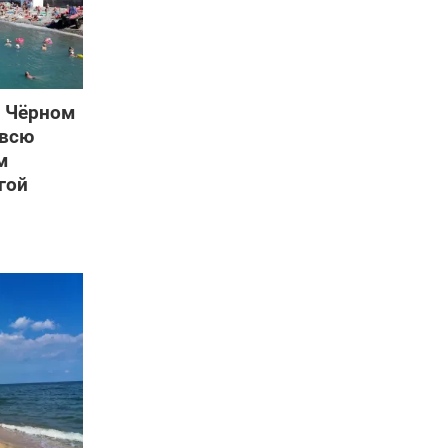
а Чёрном
 всю
м
гой