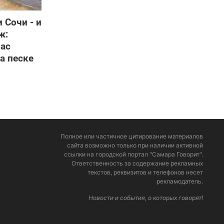
 Сочи - и
ж:
час
а песке
Полное или частичное цитирование материалов
сайта возможно только при наличии активной
ссылки на городской портал "Самара Говорит".
Ответственность за содержание рекламных
текстов, реквизитов и телефонов несет
рекламодатель.
Новости и события, о которых говорят!