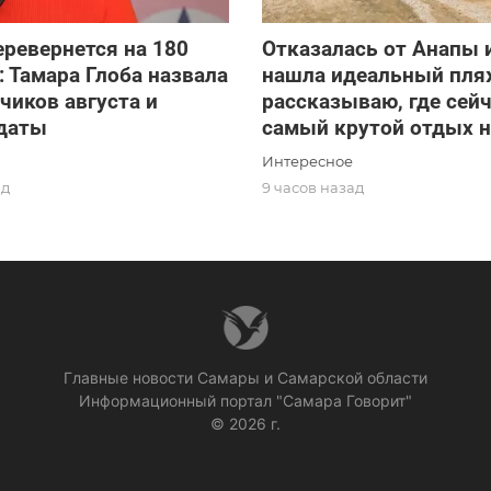
ревернется на 180
Отказалась от Анапы и
: Тамара Глоба назвала
нашла идеальный пля
чиков августа и
рассказываю, где сей
даты
самый крутой отдых н
Интересное
ад
9 часов назад
Главные новости Самары и Самарской области
Информационный портал "Самара Говорит"
© 2026 г.