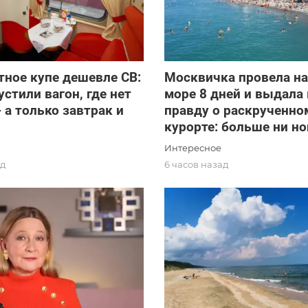
ное купе дешевле СВ:
Москвичка провела н
стили вагон, где нет
море 8 дней и выдала
- а только завтрак и
правду о раскрученно
курорте: больше ни но
Интересное
ад
6 часов назад