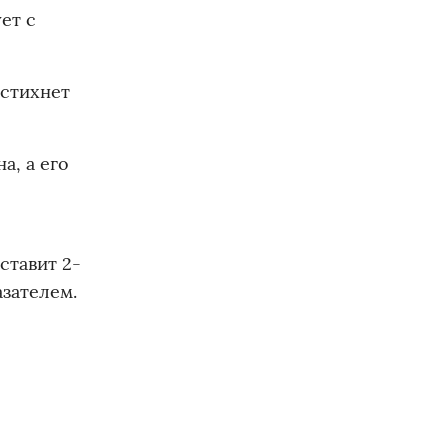
ет с
 стихнет
а, а его
ставит 2-
азателем.