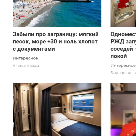
Забыли про заграницу: мягкий
Одномест
песок, море +30 и ноль хлопот
РЖД запу
с документами
соседей 
покой
Интересное
Интересное
4 часа назад
5 часов наз