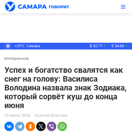
+35°C
Самара
82.17
94.84
▲
▲
$
€
Интересное
Успех и богатство свалятся как
снег на голову: Василиса
Володина назвала знак Зодиака,
который сорвёт куш до конца
июня
12 июня, 18:32
Ксения Власова