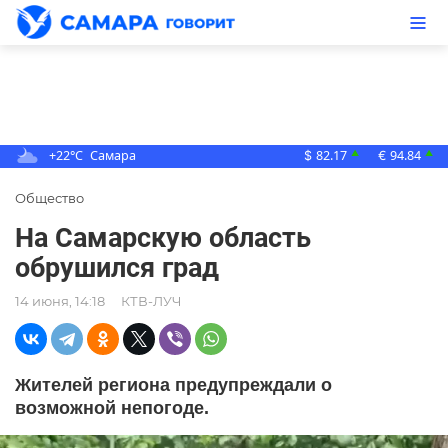
+22°C
Самара
82.17
94.84
▲
▲
$
€
Общество
На Самарскую область
обрушился град
14 июня, 14:18
КТВ-ЛУЧ
Жителей региона предупреждали о
возможной непогоде.