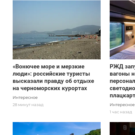
«Вонючее море и мерзкие
РЖД зап
люди»: российские туристы
вагоны н
высказали правду об отдыхе
персонал
на черноморских курортах
светодио
плацкар
Интересное
Интересное
28 минут назад
1 час назад