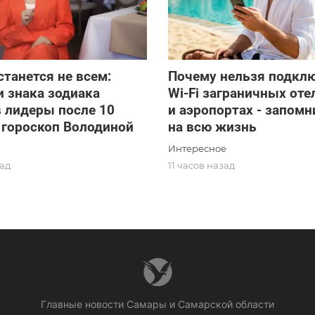
станется не всем:
Почему нельзя подклю
и знака зодиака
Wi-Fi заграничных оте
 лидеры после 10
и аэропортах - запомн
- гороскоп Володиной
на всю жизнь
Интересное
зад
11 часов назад
Главные новости Самары и Самарской области