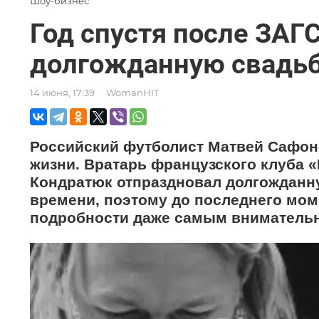
Шоу-бизнес
Год спустя после ЗАГ
долгожданную свадь
14 июня, 17:39
WomanHIT
Российский футболист Матвей Сафон
жизни. Вратарь французского клуба 
Кондратюк отпраздновал долгожданну
времени, поэтому до последнего мом
подробности даже самым вниматель