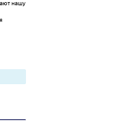
тают нашу
я