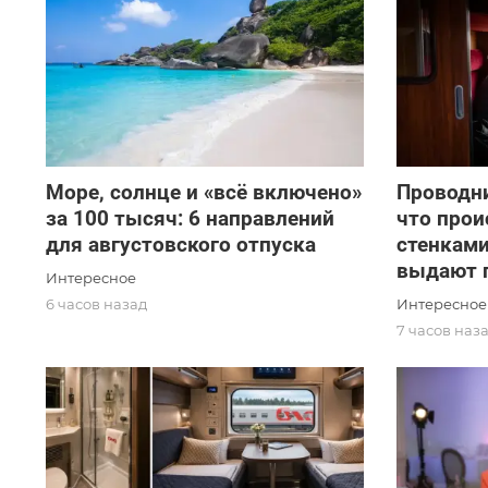
Море, солнце и «всё включено»
Проводни
за 100 тысяч: 6 направлений
что прои
для августовского отпуска
стенками
выдают 
Интересное
Интересное
6 часов назад
7 часов наз