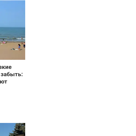
зкие
 забыть:
яют