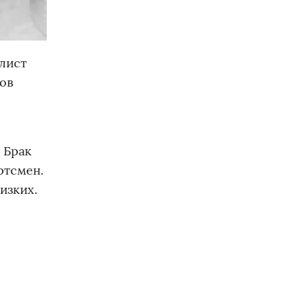
олист
ов
 Брак
ртсмен.
изких.