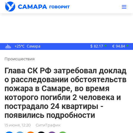
+25°C
Самара
82.17
94.84
▲
▲
$
€
Происшествия
Глава СК РФ затребовал доклад
о расследовании обстоятельств
пожара в Самаре, во время
которого погибли 2 человека и
пострадало 24 квартиры -
появились подробности
15 июня, 12:20
СитиТрафик